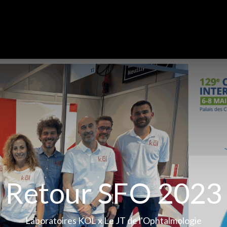
KÔL
CARRIÈRES
CORNÉE
AAC/AAP
BLOG
Retour SFO 2023
Laboratoires KOL x Le JT de l'Ophtalmologie